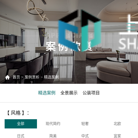
首页
>
案例赏析
>
精选案例
精选案例
全景展示
公装项目
【 风格 】：
全部
现代简约
轻奢
北欧
日式
简美
中式
宜家