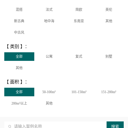
混搭
法式
简欧
英伦
新古典
地中海
东南亚
其他
中古风
【 类别 】：
全部
公寓
复式
别墅
其他
【 面积 】：
全部
50-100m²
101-150m²
151-200m²
200m²以上
其他
搜索