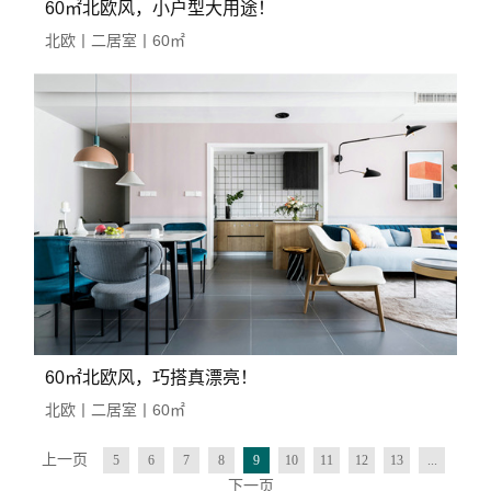
60㎡北欧风，小户型大用途！
北欧丨二居室丨60㎡
60㎡北欧风，巧搭真漂亮！
北欧丨二居室丨60㎡
上一页
5
6
7
8
9
10
11
12
13
...
下一页