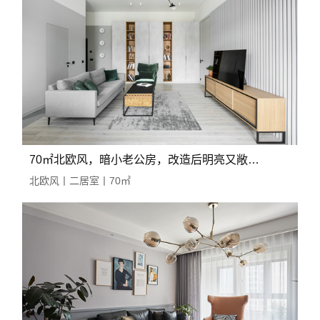
70㎡北欧风，暗小老公房，改造后明亮又敞亮！
北欧风丨二居室丨70㎡