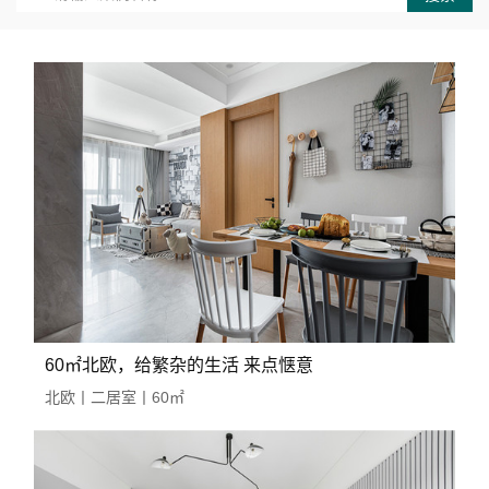
60㎡北欧，给繁杂的生活 来点惬意
北欧丨二居室丨60㎡